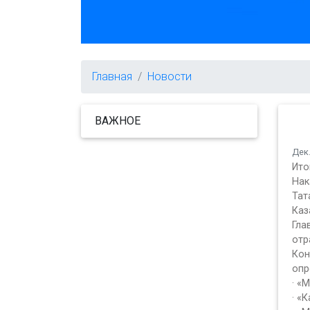
Главная
Новости
ВАЖНОЕ
Дек.
Ито
Нак
Тат
Каз
Гла
отр
Кон
опр
· «
· «