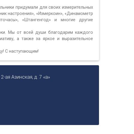
ольники придумали для своих измерительных
сник настроения», «Измеркоин», «Динамометр
нточасы», «Штангенгод» и многие другие
рки. Мы от всей души благодарим каждого
иативу, а также за яркое и выразительное
у! С наступающим!
 2-ая Азинская, д. 7 «а»