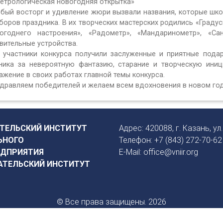
Метрологическая новогодняя открытка»
бый восторг и удивление жюри вызвали названия, которые шк
боров праздника. В их творческих мастерских родились «Граду
огоднего настроения», «Радометр», «Мандаринометр», «Са
вительные устройства.
 участники конкурса получили заслуженные и приятные пода
ника за невероятную фантазию, старание и творческую иниц
ажение в своих работах главной темы конкурса.
дравляем победителей и желаем всем вдохновения в новом год
ТЕЛЬСКИЙ ИНСТИТУТ
Адрес: 420088, г. Казань, ул.
ЬНОГО
Телефон: +7 (843) 272-70-62
ЕДПРИЯТИЯ
E-Mail: office@vniir.org
АТЕЛЬСКИЙ ИНСТИТУТ
© Все права защищены. 2026